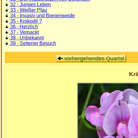
32 - Junges Leben
33 - Weißer Pfau
34 - Invasiv und Bienenweide
35 - Krokodil ?
36 - Herzlich
37 - Verpackt
38 - Unbekannt
39 - Seltener Besuch
vorhergehendes Quartal
Krä