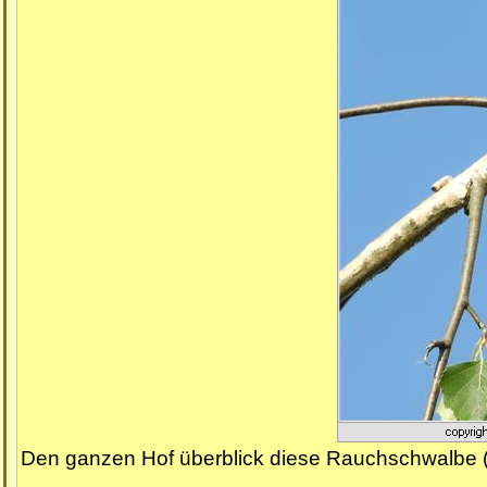
Den ganzen Hof überblick diese Rauchschwalbe (Hi