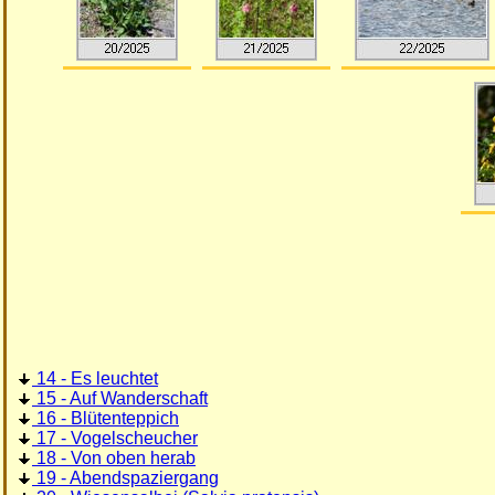
14 - Es leuchtet
15 - Auf Wanderschaft
16 - Blütenteppich
17 - Vogelscheucher
18 - Von oben herab
19 - Abendspaziergang