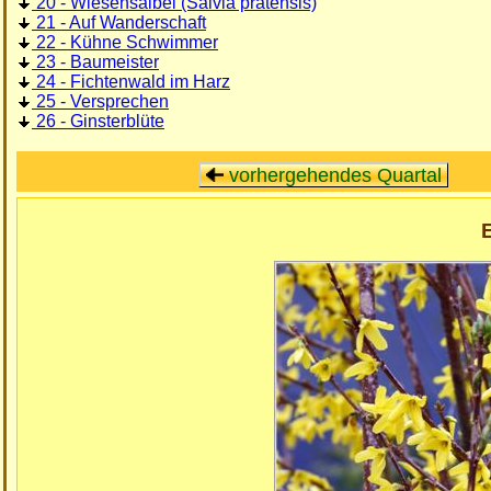
20 - Wiesensalbei (Salvia pratensis)
21 - Auf Wanderschaft
22 - Kühne Schwimmer
23 - Baumeister
24 - Fichtenwald im Harz
25 - Versprechen
26 - Ginsterblüte
vorhergehendes Quartal
E