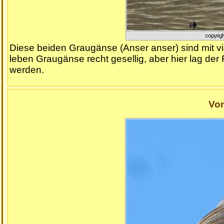
Diese beiden Graugänse (Anser anser) sind mit v
leben Graugänse recht gesellig, aber hier lag der 
werden.
Vo