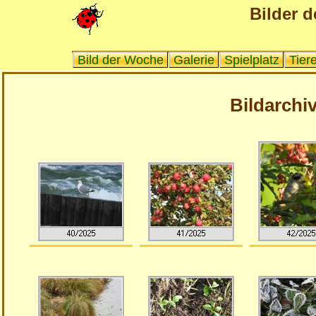
Bilder d
Bild der Woche
Galerie
Spielplatz
Tier
Bildarchiv