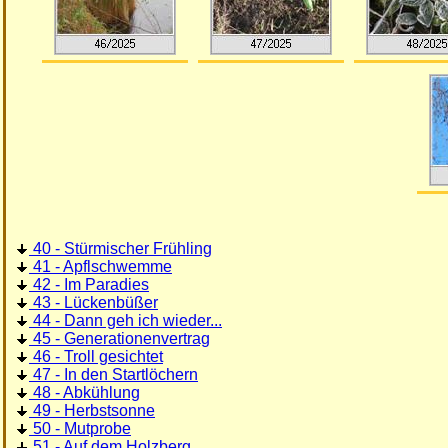
40 - Stürmischer Frühling
41 - Apflschwemme
42 - Im Paradies
43 - Lückenbüßer
44 - Dann geh ich wieder...
45 - Generationenvertrag
46 - Troll gesichtet
47 - In den Startlöchern
48 - Abkühlung
49 - Herbstsonne
50 - Mutprobe
51 - Auf dem Holzberg