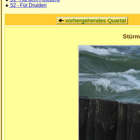
52 - Für Druiden
vorhergehendes Quartal
Stürm