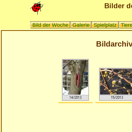
Bilder d
Bild der Woche
Galerie
Spielplatz
Tier
Bildarchiv