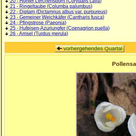
20 - Hohler Lerchensporn (Corydalis cava)
21 - Ringeltaube (Columba palumbus)
22 - Diptam (Dictamnus albus var. purpureus)
23 - Gemeiner Weichkäfer (Cantharis fusca)
24 - Pfingstrose (Paeonia)
25 - Hufeisen-Azurjungfer (Coenagrion puella)
26 - Amsel (Turdus merula)
vorhergehendes Quartal
Pollens