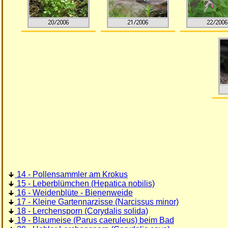
14 - Pollensammler am Krokus
15 - Leberblümchen (Hepatica nobilis)
16 - Weidenblüte - Bienenweide
17 - Kleine Gartennarzisse (Narcissus minor)
18 - Lerchensporn (Corydalis solida)
19 - Blaumeise (Parus caeruleus) beim Bad