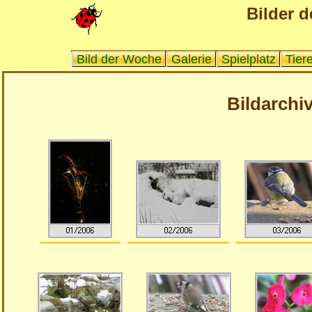
Bilder d
Bild der Woche
Galerie
Spielplatz
Tier
Bildarchiv