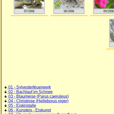
01 - Sylvesterfeuerwerk
02 - Bachlauf im Schnee
03 - Blaumeise (Parus caeruleus)
04 - Christrose (Helleborus niger)
05 - Eiskristalle
06 - Kunsteis - Eiskunst