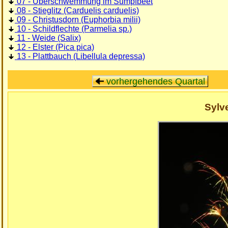
07 - Überschwemmung im Sumpfbeet
08 - Stieglitz (Carduelis carduelis)
09 - Christusdorn (Euphorbia milii)
10 - Schildflechte (Parmelia sp.)
11 - Weide (Salix)
12 - Elster (Pica pica)
13 - Plattbauch (Libellula depressa)
vorhergehendes Quartal
Sylv