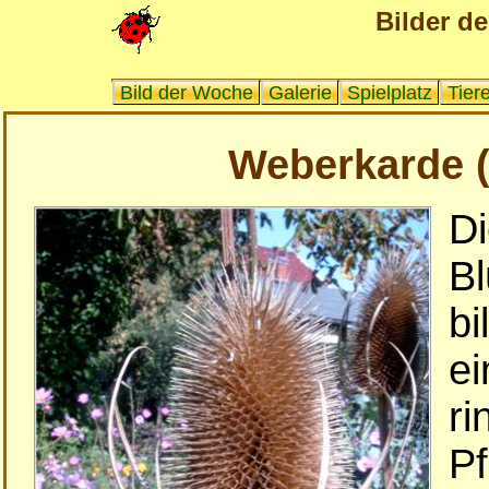
Bilder d
Bild der Woche
Galerie
Spielplatz
Tier
Weberkarde (
Di
B
bi
ei
ri
Pf