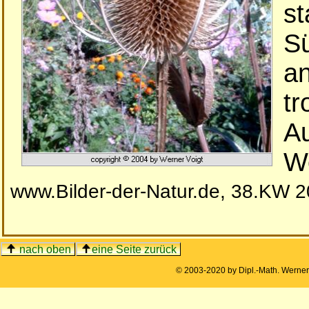
st
Sü
an
t
Au
We
www.Bilder-der-Natur.de, 38.KW 
nach oben
eine Seite zurück
© 2003-2020 by Dipl.-Math. Werne