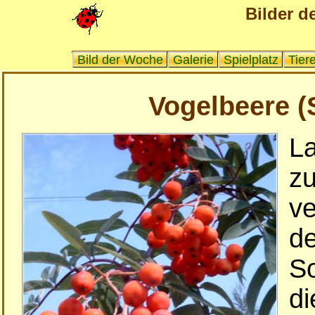
Bilder d
Bild der Woche
Galerie
Spielplatz
Tier
Vogelbeere (
La
zu
ve
d
So
di