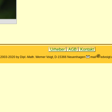
Urheber
AGB
Kontakt
 2003-2020 by Dipl.-Math. Werner Voigt, D-15366 Neuenhagen
mail
edvoigt.