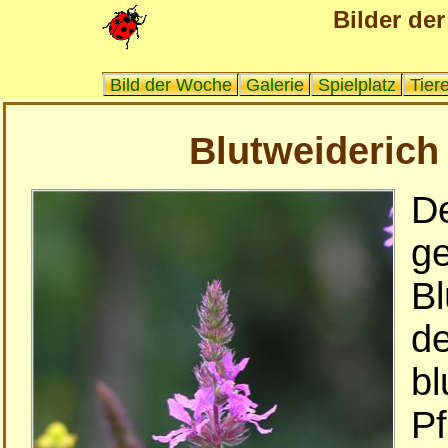
Bilder der
Bild der Woche
Galerie
Spielplatz
Tier
Blutweiderich 
D
ge
Bl
de
bl
Pf